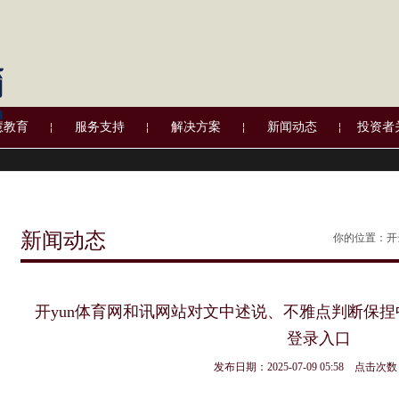
慧教育
服务支持
解决方案
新闻动态
投资者
新闻动态
你的位置：
开
开yun体育网和讯网站对文中述说、不雅点判断保捏
登录入口
发布日期：2025-07-09 05:58 点击次数