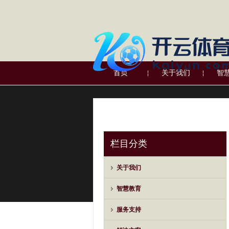
首页
关于我们
智
栏目分类
关于我们
智慧教育
服务支持