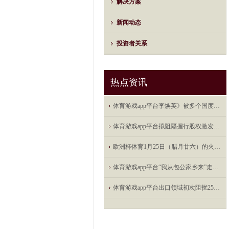
解决方案
新闻动态
投资者关系
热点资讯
体育游戏app平台李焕英》被多个国度买去翻拍-开云电竞(中国)官方网站 登录入口
体育游戏app平台拟阻隔握行股权激发预计-开云电竞(中国)官方网站 登录入口
欧洲杯体育1月25日（腊月廿六）的火车票开抢-开云电竞(中国)官方网站 登录入口
体育游戏app平台“我从包公家乡来”走遍神州肥东看成包公故土地-开云电竞(中国)官方网站 登录入口
体育游戏app平台出口领域初次阻扰25万亿元-开云电竞(中国)官方网站 登录入口