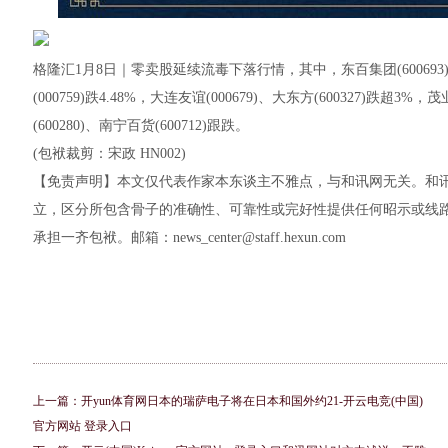
格隆汇1月8日｜零卖股延续流毒下落行情，其中，东百集团(60069
(000759)跌4.48%，大连友谊(000679)、大东方(600327)跌超3
(600280)、南宁百货(600712)跟跌。
(包袱裁剪：宋政 HN002)
【免责声明】本文仅代表作家本东谈主不雅点，与和讯网无关。和
立，区分所包含骨子的准确性、可靠性或完好性提供任何昭示或线
承担一齐包袱。邮箱：news_center@staff.hexun.com
上一篇：
开yun体育网日本的瑞萨电子将在日本和国外约21-开云电竞(中国)
官方网站 登录入口