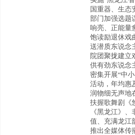
国重器、生态
部门加强选题
响亮、正能量
饱读励退休戏
送潜质东说念
院团聚拢建立
供有劲东说念
密集开展“中小
活动，年均惠
润物细无声地
扶握歌舞剧《
《黑龙江》、
值、充满龙江
推出全媒体传播