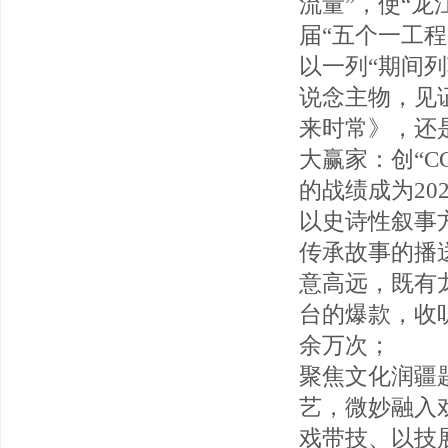
流量”，使“
届“五个一工
以一列“期间
说念主物，见
来时常》，还是
大赢家：创“C
的战绩成为20
以史诗性叙事
传承故事的播
意高远，既有
台的爆款，收听
余万次；
聚焦文化润疆
艺，微妙融入
戏带技、以技