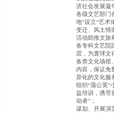
济社会发展凝
各级文艺部门在
地”设立“艺
变迁、风土情
活动助推文旅
各专科文艺院
层，为寰球文
各类文化场馆
内容，保证免
异化的文化服
组织“蒲公英
益培训，诱导更
动者”；
谋划、开展演