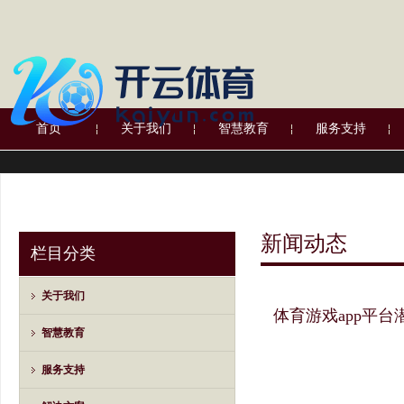
首页
关于我们
智慧教育
服务支持
新闻动态
栏目分类
关于我们
体育游戏app平台
智慧教育
服务支持