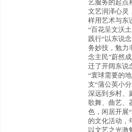
艺服务的起点
文艺润泽心灵
样用艺术与东
“百花呈文沃
践行“以东说
务妙技，勉力
念主民”蔚然成
迁了开阔东说
“寰球需要的地
支“蒲公英小分
深远到乡村、
歌舞、曲艺、
色，闲居开展
的文化活动，
以文艺之光激