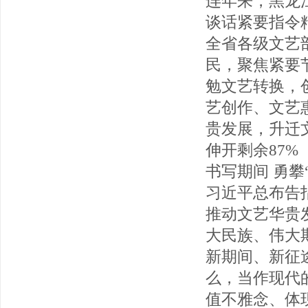
连年来，黑龙
谈话紧要指令
全省各级文艺
民，聚焦紧要
勉文艺转换，
艺创作、文艺
贵发展，升迁
伸开剩余87%
书写期间 勇攀
习近平总布告
推动文艺华贵
大民族、伟大
新期间、新征
么，当作现代
值不雅念、体